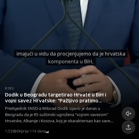
imajući u vidu da procjenjujemo da je hrvatska
komponenta u BiH,
RTRS
Dodik u Beogradu targetirao Hrvate u BiH i
vojni savez Hrvatske: "Pažljivo pratimo
situaciju, cilj im je ugrožavanje Srba"
Predsjednik SNSD-a Milorad Dodik izjavio je danas u
Beogradu da je RS suštinski ugrožena "vojnim savezom"
Hrvatske, Albanije i Kosova, koji je okarakterisao kao savez
usmjeren protiv srpskog naroda.
1:53
6K
prije 114 dana