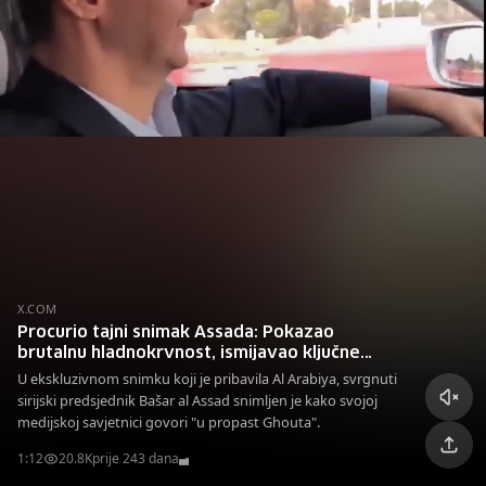
X.COM
Procurio tajni snimak Assada: Pokazao
brutalnu hladnokrvnost, ismijavao ključne
saveznike
U ekskluzivnom snimku koji je pribavila Al Arabiya, svrgnuti
sirijski predsjednik Bašar al Assad snimljen je kako svojoj
medijskoj savjetnici govori "u propast Ghouta".
1:12
20.8K
prije 243 dana