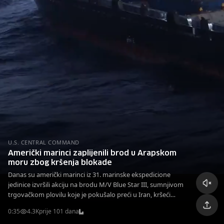
U.S. CENTRAL COMMAND
Američki marinci zaplijenili brod u Arapskom
moru zbog kršenja blokade
Danas su američki marinci iz 31. marinske ekspedicione
jedinice izvršili akciju na brodu M/V Blue Star III, sumnjivom
trgovačkom plovilu koje je pokušalo preći u Iran, kršeći
američku blokadu. Brod je oslobođen nakon provedenog
0:35
4.3K
prije 101 dana
pregleda.