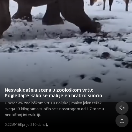
Nesvakidašnja scena u zoološkom vrtu:
Pogledajte kako se mali jelen hrabro suočio s
nosorogom od 1,7 tone
U Wroclaw zoološkom vrtu u Poljskoj, malen jelen težak
svega 13 kilograma suočio se s nosorogom od 1,7 tone u
neobičnoj interakciji.
0:22
16K
prije 210 dana