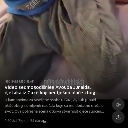
HICHAM MICHLAF
Video sedmogodišnjeg Ayouba Junaida,
dječaka iz Gaze koji neutješno plače zbog
razbijenih naočala
U kampovima za raseljene osobe u Gazi, Ayoub Junaid
plače zbog slomljenih naočala koje su mu dodatno otežale
život. Ova potresna scena otkriva stvarnost djece suočene
s teškim izazovima i gubitkom.
0:30
4.7K
prije 54 dana