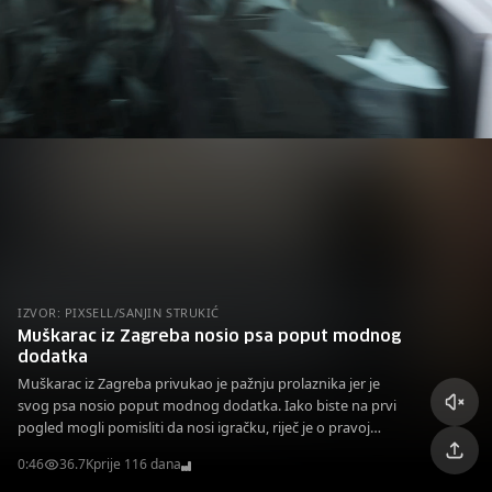
IZVOR: PIXSELL/SANJIN STRUKIĆ
Muškarac iz Zagreba nosio psa poput modnog
dodatka
Muškarac iz Zagreba privukao je pažnju prolaznika jer je
svog psa nosio poput modnog dodatka. Iako biste na prvi
pogled mogli pomisliti da nosi igračku, riječ je o pravoj
životinji.
0:46
36.7K
prije 116 dana