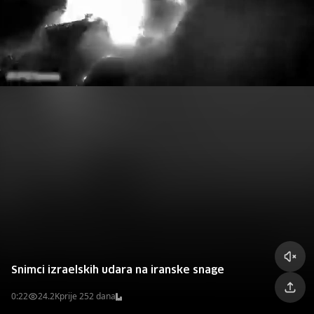
Snimci izraelskih udara na iranske snage
0:22
24.2K
prije 252 dana