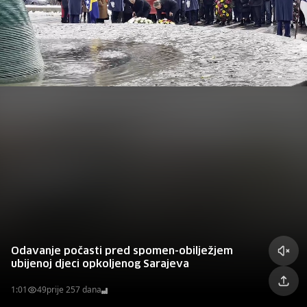
Odavanje počasti pred spomen-obilježjem
ubijenoj djeci opkoljenog Sarajeva
1:01
49
prije 257 dana