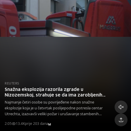
REUTERS
Snažna eksplozija razorila zgrade u
Nizozemskoj, strahuje se da ima zarobljenih
pod ruševinama
Najmanje četiri osobe su povrijeđene nakon snažne
eksplozije koja je u četvrtak poslijepodne potresla centar
Utrechta, izazvavši veliki požar i urušavanje stambenih
objekata.
2:05
13.4K
prije 203 dana