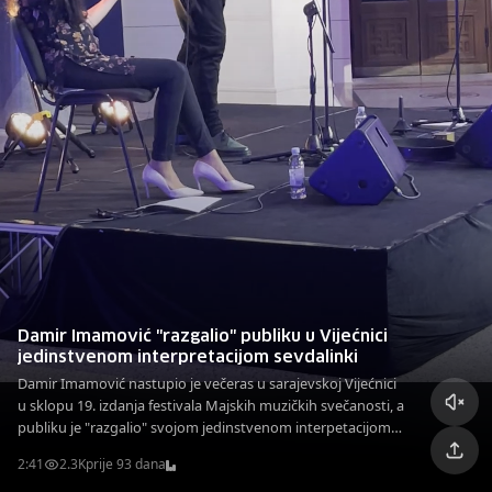
Damir Imamović "razgalio" publiku u Vijećnici
jedinstvenom interpretacijom sevdalinki
Damir Imamović nastupio je večeras u sarajevskoj Vijećnici
u sklopu 19. izdanja festivala Majskih muzičkih svečanosti, a
publiku je "razgalio" svojom jedinstvenom interpetacijom
sevdalinki.
2:41
2.3K
prije 93 dana