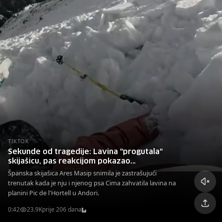
TIKTOK
Sekunde od tragedije: Lavina "progutala"
skijašicu, pas reakcijom pokazao
nevjerevotanu odanost
Španska skijašica Ares Masip snimila je zastrašujući
trenutak kada je nju i njenog psa Cima zahvatila lavina na
planini Pic de l'Hortell u Andori.
0:42
23.9K
prije 206 dana