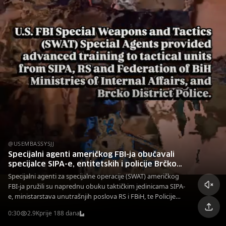
@USEMBASSYSJJ
Specijalni agenti američkog FBI-ja obučavali
specijalce SIPA-e, entitetskih i policije Brčko
distrikta
Specijalni agenti za specijalne operacije (SWAT) američkog
FBI-ja pružili su naprednu obuku taktičkim jedinicama SIPA-
e, ministarstava unutrašnjih poslova RS i FBiH, te Policije
Brčko distrikta.
0:30
2.9K
prije 188 dana