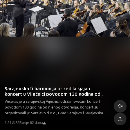
Sarajevska filharmonija priredila sjajan
koncert u Vijećnici povodom 130 godina od
njenog otvorenja
Večeras je u sarajevskoj Vijećnici održan svečani koncert
povodom 130 godina od njenog otvorenja. Koncert su
organizovali JP Sarajevo d.o.o., Grad Sarajevo i Sarajevska
filharmonija.
1:51
353
prije 62 dana