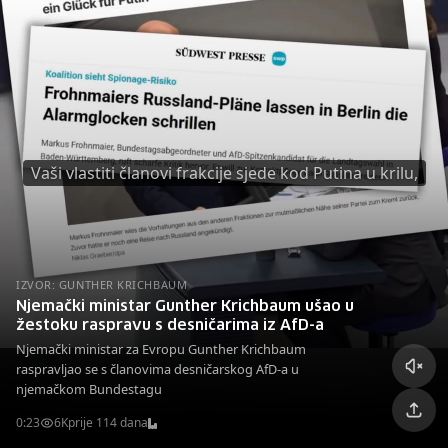
Vaši vlastiti članovi frakcije sjede kod Putina u krilu,
IZVOR: GUNTHER KRICHBAUM
Njemački ministar Gunther Krichbaum ušao u
žestoku raspravu s desničarima iz AfD-a
Njemački ministar za Evropu Gunther Krichbaum
raspravljao se s članovima desničarskog AfD-a u
njemačkom Bundestagu
0:23
6K
prije 114 dana