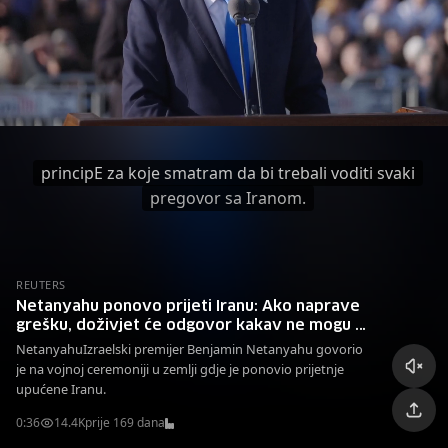
principE za koje smatram da bi trebali voditi svaki
pregovor sa Iranom.
REUTERS
Netanyahu ponovo prijeti Iranu: Ako naprave
grešku, doživjet će odgovor kakav ne mogu ni
zamisliti
NetanyahuIzraelski premijer Benjamin Netanyahu govorio
je na vojnoj ceremoniji u zemlji gdje je ponovio prijetnje
upućene Iranu.
0:36
14.4K
prije 169 dana