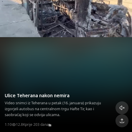
Ulice Teherana nakon nemira
Video snimci iz Teherana u petak (16. januara) prikazuju
izgorjeli autobus na centralnom trgu Hafte Tir, kao i
saobraćaj koji se odvija ulicama.
1:10
12.8K
prije 203 dana