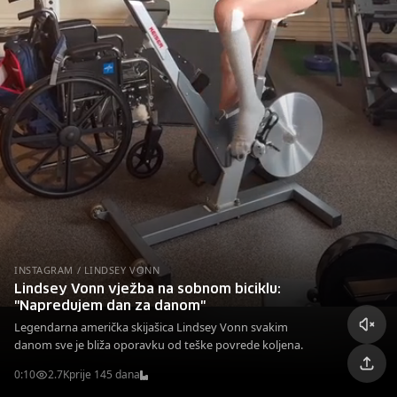
INSTAGRAM / LINDSEY VONN
Lindsey Vonn vježba na sobnom biciklu:
"Napredujem dan za danom"
Legendarna američka skijašica Lindsey Vonn svakim
danom sve je bliža oporavku od teške povrede koljena.
0:10
2.7K
prije 145 dana