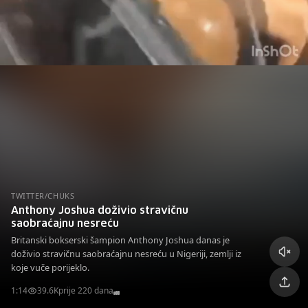
TWITTER/CHUKS
Anthony Joshua doživio stravičnu
saobraćajnu nesreću
Britanski bokserski šampion Anthony Joshua danas je
doživio stravičnu saobraćajnu nesreću u Nigeriji, zemlji iz
koje vuče porijeklo.
1:14
39.6K
prije 220 dana