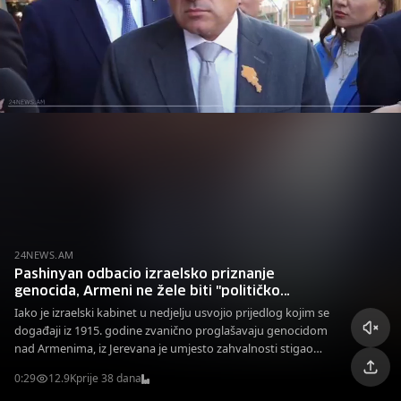
24NEWS.AM
Pashinyan odbacio izraelsko priznanje
genocida, Armeni ne žele biti "političko
oružje"
Iako je izraelski kabinet u nedjelju usvojio prijedlog kojim se
događaji iz 1915. godine zvanično proglašavaju genocidom
nad Armenima, iz Jerevana je umjesto zahvalnosti stigao
neočekivan odgovor. Armenski premijer Nikol Pashinyan
0:29
12.9K
prije 38 dana
poručio je da Armenija na to uopće neće reagovati.