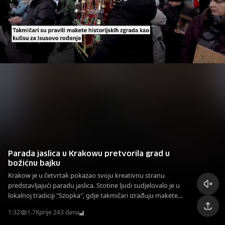
Parada jaslica u Krakowu pretvorila grad u
božićnu bajku
Krakow je u četvrtak pokazao svoju kreativnu stranu
predstavljajući paradu jaslica. Stotine ljudi sudjelovalo je u
lokalnoj tradiciji "Szopka", gdje takmičari izrađuju makete
historijskih zgrada poljskog grada kao kulisu za Isusovo
1:32
1.7K
prije 243 dana
rođenje.