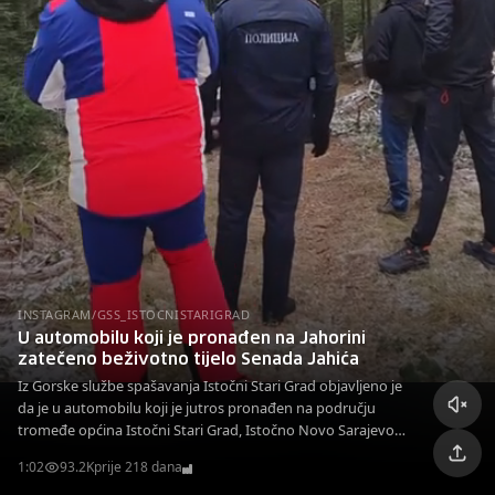
INSTAGRAM/GSS_ISTOCNISTARIGRAD
U automobilu koji je pronađen na Jahorini
zatečeno beživotno tijelo Senada Jahića
Iz Gorske službe spašavanja Istočni Stari Grad objavljeno je
da je u automobilu koji je jutros pronađen na području
tromeđe općina Istočni Stari Grad, Istočno Novo Sarajevo i
Pale zatečeno beživotno tijelo Senada Jahića.
1:02
93.2K
prije 218 dana