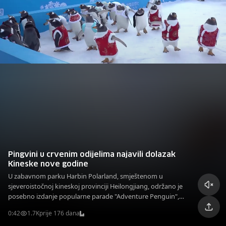
Pingvini u crvenim odijelima najavili dolazak
Kineske nove godine
U zabavnom parku Harbin Polarland, smještenom u
sjeveroistočnoj kineskoj provinciji Heilongjiang, održano je
posebno izdanje popularne parade "Adventure Penguin",
povodom obilježavanja Kineske nove godine, poznate i kao
0:42
1.7K
prije 176 dana
Proljetni festival.