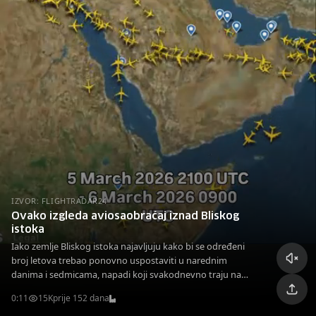
IZVOR: FLIGHTRADAR24
Ovako izgleda aviosaobraćaj iznad Bliskog
istoka
Iako zemlje Bliskog istoka najavljuju kako bi se određeni
broj letova trebao ponovno uspostaviti u narednim
danima i sedmicama, napadi koji svakodnevno traju na
obje strane gotovo u potpunosti su izmijenili aviorute.
0:11
15K
prije 152 dana