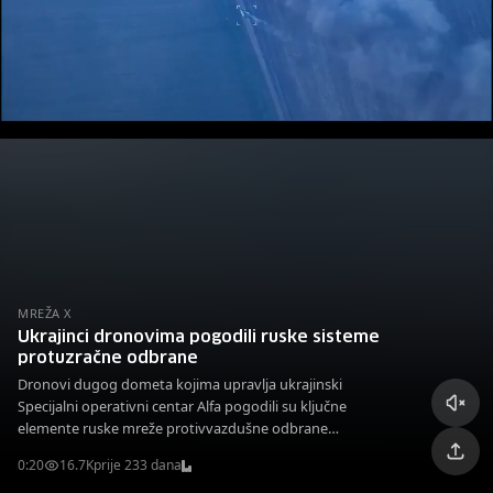
MREŽA X
Ukrajinci dronovima pogodili ruske sisteme
protuzračne odbrane
Dronovi dugog dometa kojima upravlja ukrajinski
Specijalni operativni centar Alfa pogodili su ključne
elemente ruske mreže protivvazdušne odbrane
raspoređene na aerodromu Belbek na Krimu.
0:20
16.7K
prije 233 dana