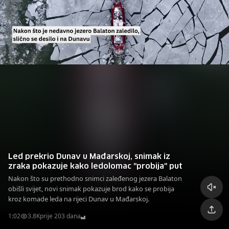
Led prekrio Dunav u Mađarskoj, snimak iz
zraka pokazuje kako ledolomac "probija" put
Nakon što su prethodno snimci zaleđenog jezera Balaton
obišli svijet, novi snimak pokazuje brod kako se probija
kroz komade leda na rijeci Dunav u Mađarskoj.
1:02
3.8K
prije 203 dana