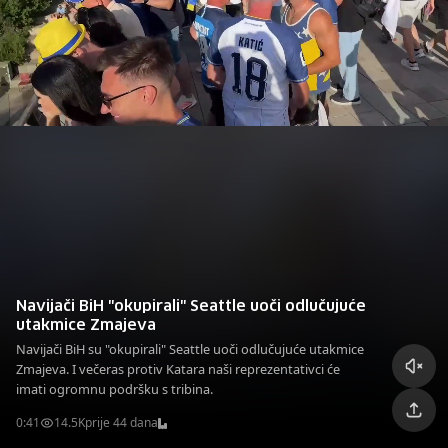
Navijači BiH "okupirali" Seattle uoči odlučujuće
utakmice Zmajeva
Navijači BiH su "okupirali" Seattle uoči odlučujuće utakmice
Zmajeva. I večeras protiv Katara naši reprezentativci će
imati ogromnu podršku s tribina.
0:41
14.5K
prije 44 dana