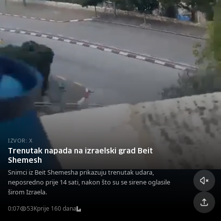
IZVOR: X
Trenutak napada na izraelski grad Beit
Shemesh
Snimci iz Beit Shemesha prikazuju trenutak udara,
neposredno prije 14 sati, nakon što su se sirene oglasile
širom Izraela.
0:07
53K
prije 160 dana