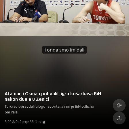
i onda smo im dali
Ataman i Osman pohvalili igru košarkaša BiH
nakon duela u Zenici
Turci su opravdali ulogu favorita, ali im je BiH odlično
parirala.
3:29
942
prije 35 dana