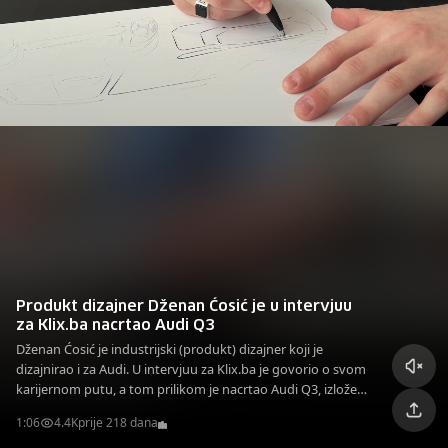
Produkt dizajner Dženan Ćosić je u intervjuu
za Klix.ba nacrtao Audi Q3
Dženan Ćosić je industrijski (produkt) dizajner koji je
dizajnirao i za Audi. U intervjuu za Klix.ba je govorio o svom
karijernom putu, a tom prilikom je nacrtao Audi Q3, izložen
u Audijevom salonu u centru Porsche Sarajevo, gdje je bio
1:06
4.4K
prije 218 dana
ovaj intervju.