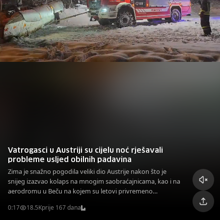
Vatrogasci u Austriji su cijelu noć rješavali
probleme usljed obilnih padavina
Zima je snažno pogodila veliki dio Austrije nakon što je
snijeg izazvao kolaps na mnogim saobraćajnicama, kao i na
aerodromu u Beču na kojem su letovi privremeno
obustavljeni. Vatrogasci se cijelu noć i dan bore sa
0:17
18.5K
prije 167 dana
rješavanjem problema.