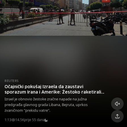
REUTERS
Očajnički pokušaj Izraela da zaustavi
sporazum Irana i Amerike: Žestoko raketirali
Bejrut uprkos primirju
Izrael je obnovio žestoke zračne napade na južna
predgrađa glavnog grada Libana, Bejruta, uprkos
zvaničnom "prekidu vatre".
1:13
14.5K
prije 55 dana