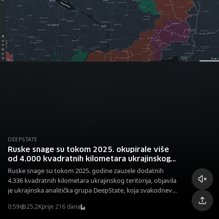
DEEPSTATE
Ruske snage su tokom 2025. okupirale više
od 4.000 kvadratnih kilometara ukrajinskog
teritorija
Ruske snage su tokom 2025. godine zauzele dodatnih
4.336 kvadratnih kilometara ukrajinskog teritorija, objavila
je ukrajinska analitička grupa DeepState, koja svakodnevno
prati stanje na ratištu
0:59
25.2K
prije 216 dana