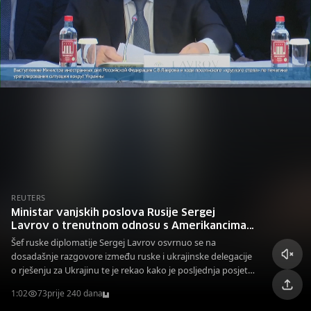
predsjednika Putina i Trumpa petnaestog augusta.
REUTERS
Ministar vanjskih poslova Rusije Sergej
Lavrov o trenutnom odnosu s Amerikancima
po pitanju Ukrajine
Šef ruske diplomatije Sergej Lavrov osvrnuo se na
dosadašnje razgovore između ruske i ukrajinske delegacije
o rješenju za Ukrajinu te je rekao kako je posljednja posjeta
Stevea Witkoffa Moskvi pomogla u razrješenju svih
1:02
73
prije 240 dana
nedoumica