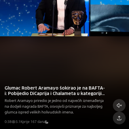
Glumac Robert Aramayo šokirao je na BAFTA-
i: Pobijedio DiCaprija i Chalameta u kategoriji
za najboljeg glumca
Robert Aramayo priredio je jedno od najvećih iznenađenja
na dodjeli nagrada BAFTA, osvojivši priznanje za najboljeg
glumca ispred velikih holivudskih imena.
0:38
3.1K
prije 167 dana