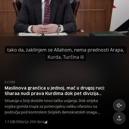
tako da, zaklinjem se Allahom, nema prednosti Arapa,
Kurda, Turčina ili
X.COM
Maslinova grančica u jednoj, mač u drugoj ruci:
Sharaa nudi prava Kurdima dok pet divizija
čeka naredbu za napad
Situacija u Siriji dostiže novu tačku usijanja. Dok sirijska
vojska gomila trupe za potencijalnu veliku ofanzivu na
područja pod kontrolom Sirijskih demokratskih snaga
(SDF), predsjednik Ahmad al-Sharaa povukao je neočekivan
1:13
38K
prije 204 dana
diplomatski potez.