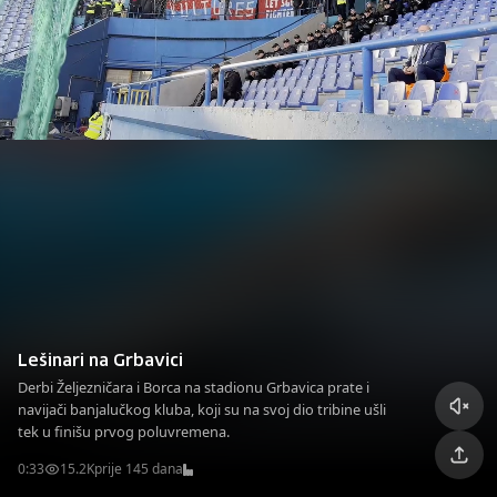
Lešinari na Grbavici
Derbi Željezničara i Borca na stadionu Grbavica prate i
navijači banjalučkog kluba, koji su na svoj dio tribine ušli
tek u finišu prvog poluvremena.
0:33
15.2K
prije 145 dana