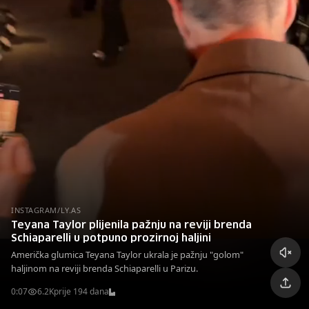
INSTAGRAM/LY.AS
Teyana Taylor plijenila pažnju na reviji brenda
Schiaparelli u potpuno prozirnoj haljini
Američka glumica Teyana Taylor ukrala je pažnju "golom"
haljinom na reviji brenda Schiaparelli u Parizu.
0:07
6.2K
prije 194 dana