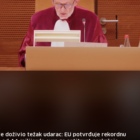
naređuje Google LLC i Alphabet Inc.
S
e doživio težak udarac: EU potvrđuje rekordnu