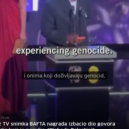
i onima koji doživljavaju genocid,
STYUK
z TV snimka BAFTA nagrada izbacio dio govora