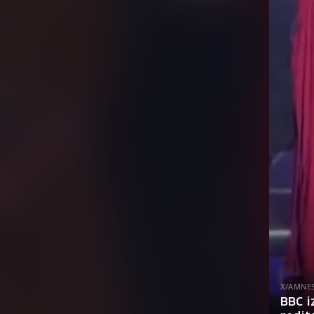
X/AMNE
BBC i