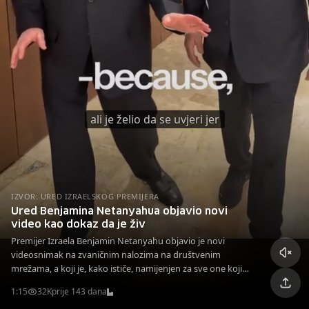
ali je želio da se uvjeri jer
IZVOR: URED IZRAELSKOG PREMIJERA
Ured Benjamina Netanyahua objavio novi
video kao dokaz da je živ
Premijer Izraela Benjamin Netanyahu objavio je novi
videosnimak na zvaničnim nalozima na društvenim
mrežama, a koji je, kako ističe, namijenjen za sve one koji
vjeruju u teoriji da je ubijen u iranskom napadu.
1:15
32K
prije 143 dana