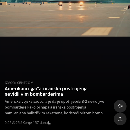
IZVOR: CENTCOM
Amerikanci gađali iranska postrojenja
nevidljivim bombarderima
Američka vojska saopćila je da je upotrijebila B-2 nevidljive
bombardere kako bi napala iranska postrojenja
namijenjena balističkim raketama, koristeći pritom bombe
teške 2.000 funti.
0:25
25.6K
prije 157 dana