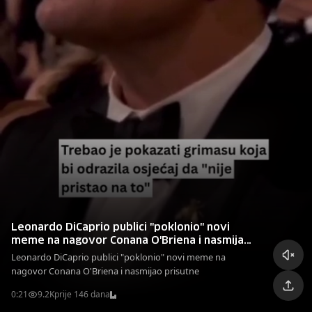
Leonardo DiCaprio publici "poklonio" novi
meme na nagovor Conana O'Briena i nasmijao
prisutne
Leonardo DiCaprio publici "poklonio" novi meme na
nagovor Conana O'Briena i nasmijao prisutne
0:21
9.2K
prije 146 dana