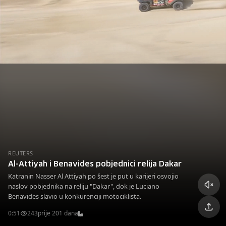
REUTERS
Al-Attiyah i Benavides pobjednici relija Dakar
Katranin Nasser Al Attiyah po šest je put u karijeri osvojio
naslov pobjednika na reliju "Dakar", dok je Luciano
Benavides slavio u konkurenciji motociklista.
0:51
243
prije 201 dana