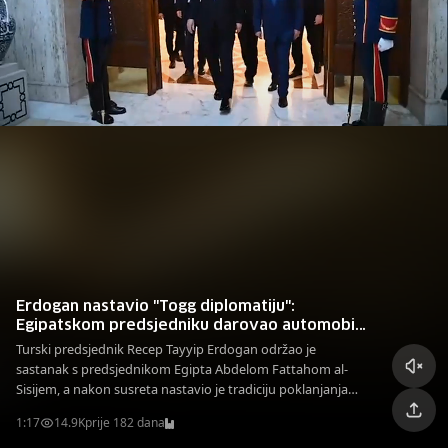
Erdogan nastavio "Togg diplomatiju":
Egipatskom predsjedniku darovao automobil
pa se vozili u njemu
Turski predsjednik Recep Tayyip Erdogan održao je
sastanak s predsjednikom Egipta Abdelom Fattahom al-
Sisijem, a nakon susreta nastavio je tradiciju poklanjanja
automobila.
1:17
14.9K
prije 182 dana