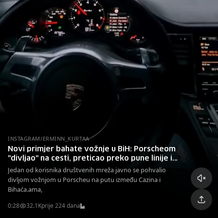
INSTAGRAM/ERMINN_KURTAA
Novi primjer bahate vožnje u BiH: Porscheom
"divljao" na cesti, preticao preko pune linije i u
krivini
Jedan od korisnika društvenih mreža javno se pohvalio
divljom vožnjom u Porscheu na putu između Cazina i
Bihaća.ama,
0:28
32.1K
prije 224 dana