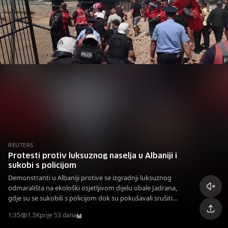
REUTERS
Protesti protiv luksuznog naselja u Albaniji i
sukobi s policijom
Demonstranti u Albaniji protive se izgradnji luksuznog
odmarališta na ekološki osjetljivom dijelu obale Jadrana,
gdje su se sukobili s policijom dok su pokušavali srušiti
ograde.
1:35
1.5K
prije 53 dana