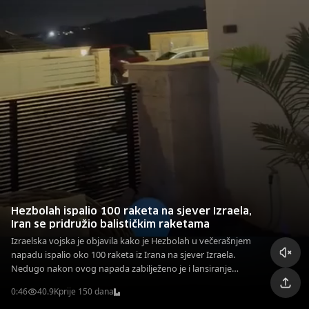
Hezbolah ispalio 100 raketa na sjever Izraela,
Iran se pridružio balističkim raketama
Izraelska vojska je objavila kako je Hezbolah u večerašnjem
napadu ispalio oko 100 raketa iz Irana na sjever Izraela.
Nedugo nakon ovog napada zabilježeno je i lansiranje
balističkih raketa iz Irana.
0:46
40.9K
prije 150 dana