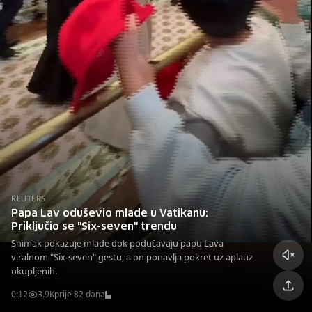
REUTERS
Papa Lav oduševio mlade u Vatikanu:
Priključio se "Six-seven" trendu
Snimak pokazuje mlade dok podučavaju papu Lava
viralnom "Six-seven" gestu, a on ponavlja pokret uz aplauz
okupljenih.
0:12
3.9K
prije 82 dana