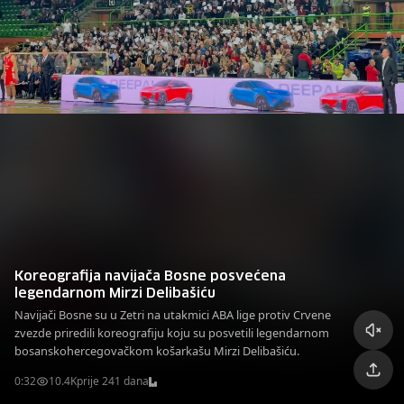
Koreografija navijača Bosne posvećena
legendarnom Mirzi Delibašiću
Navijači Bosne su u Zetri na utakmici ABA lige protiv Crvene
zvezde priredili koreografiju koju su posvetili legendarnom
bosanskohercegovačkom košarkašu Mirzi Delibašiću.
0:32
10.4K
prije 241 dana