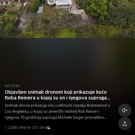
REUTERS
Objavljen snimak dronom koji prikazuje kuću
Roba Reinera u kojoj su on i njegova supruga
pronađeni mrtvi
Snimak drona prikazuje vilu u elitnom naselju Brentwood u
Los Angelesu, u kojoj su američki reditelj Rob Reiner i
njegova 70-godišnja supruga Michele Singer pronađeni
mrtvi u nedjelju, 14. decembra 2025. godine.
1:22
3.9K
prije 232 dana